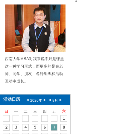
0
西南大学MBA对我来说不只是课堂
这一种学习形式，而更多的是在老
师、同学、朋友、各种组织和活动
互动中成长。
活动日历
2026
年
8
月
日
一
二
三
四
五
六
1
2
3
4
5
6
7
8