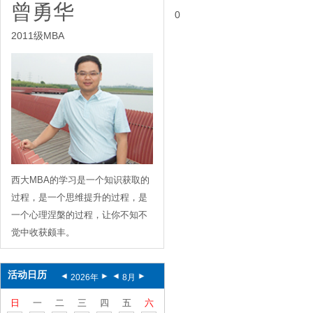
曾勇华
0
2011级MBA
西大MBA的学习是一个知识获取的
过程，是一个思维提升的过程，是
一个心理涅槃的过程，让你不知不
觉中收获颇丰。
活动日历
2026
年
8
月
日
一
二
三
四
五
六