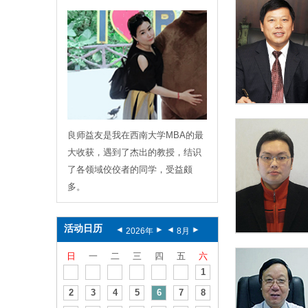
良师益友是我在西南大学MBA的最
大收获，遇到了杰出的教授，结识
了各领域佼佼者的同学，受益颇
多。
活动日历
2026
年
8
月
日
一
二
三
四
五
六
1
2
3
4
5
6
7
8