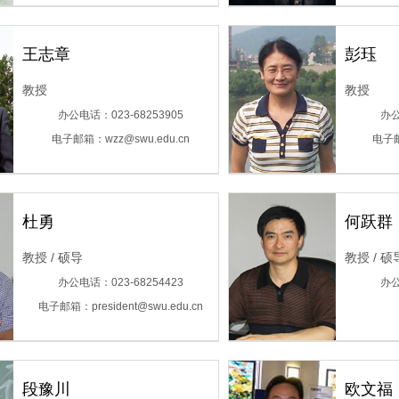
王志章
彭珏
教授
教授
办公电话：023-68253905
办公
电子邮箱：wzz@swu.edu.cn
电子邮
杜勇
何跃群
教授 / 硕导
教授 / 硕
办公电话：023-68254423
办公
电子邮箱：president@swu.edu.cn
段豫川
欧文福